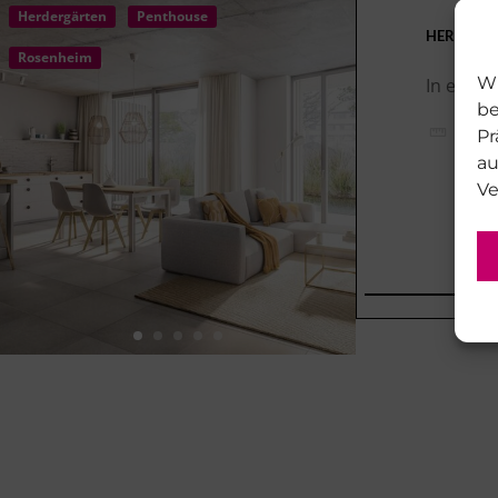
Herdergärten
Penthouse
HERDERGÄR
Rosenheim
In einer
Wi
be
ca. 
Pr
au
Ve