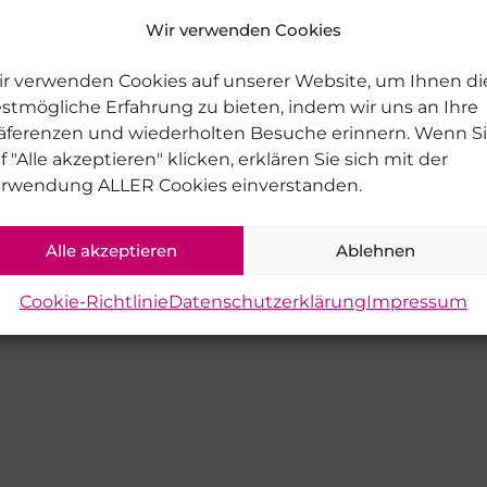
Wir verwenden Cookies
Immobilien
TEN 2.5.1 -Penthouse
 der besten Lagen Bad Aiblings entsteht das LICHTSPIELHAUS
r verwenden Cookies auf unserer Website, um Ihnen di
Newsletter
stmögliche Erfahrung zu bieten, indem wir uns an Ihre
183
m²
äferenzen und wiederholten Besuche erinnern. Wenn S
f "Alle akzeptieren" klicken, erklären Sie sich mit der
Melden Sie sich für unseren Newsletter
rwendung ALLER Cookies einverstanden.
an um immer auf dem laufenden mit
Zur Immobilie
unseren neusten Angeboten und
Alle akzeptieren
Ablehnen
Neuigkeiten.
Cookie-Richtlinie
Datenschutzerklärung
Impressum
Geben Sie ihre Email Adresse ein
Gib bitte deine E-Mail-Adresse für die Anmeldung