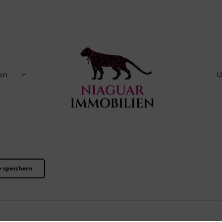
n
U
 speichern