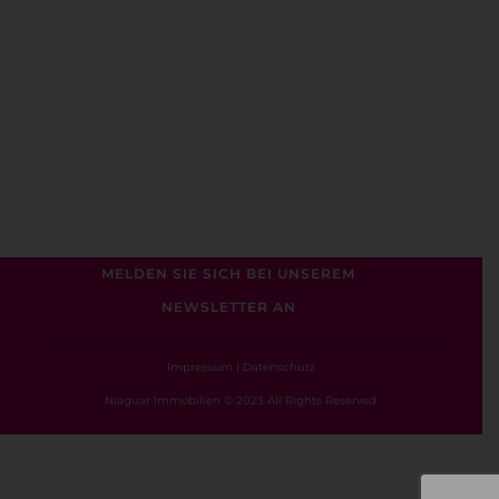
MELDEN SIE SICH BEI UNSEREM
NEWSLETTER AN
Impressum
|
Datenschutz
Niaguar Immobilien © 2023 All Rights Reserved