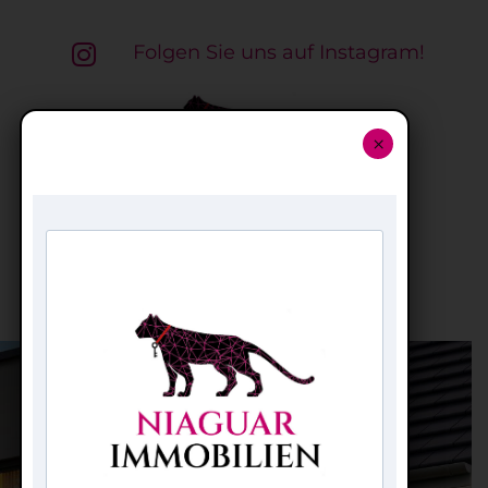
Folgen Sie uns auf Instagram!

×