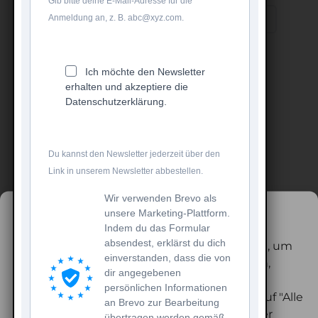
Gib bitte deine E-Mail-Adresse für die
Anmeldung an, z. B. abc@xyz.com.
Filter
Suche speichern
Ich möchte den Newsletter
erhalten und akzeptiere die
Keine Ergebnisse
Datenschutzerklärung.
Passen Sie Ihre Suche an, indem Sie die Filter
ändern.
Du kannst den Newsletter jederzeit über den
Link in unserem Newsletter abbestellen.
ALLE FILTER ENTFERNEN
Wir verwenden Brevo als
Wir verwenden Cookies
unsere Marketing-Plattform.
Indem du das Formular
absendest, erklärst du dich
Wir verwenden Cookies auf unserer Website, um
einverstanden, dass die von
Ihnen die bestmögliche Erfahrung zu bieten,
dir angegebenen
indem wir uns an Ihre Präferenzen und
persönlichen Informationen
wiederholten Besuche erinnern. Wenn Sie auf "Alle
an Brevo zur Bearbeitung
akzeptieren" klicken, erklären Sie sich mit der
übertragen werden gemäß